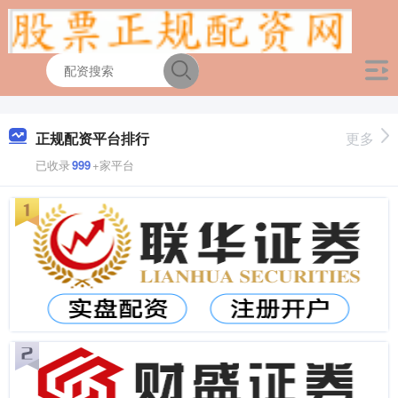
正规配资平台排行
更多
已收录
999
+家平台