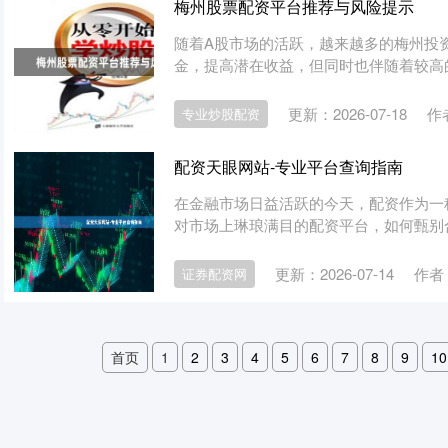
梅州股票配资平台推荐与风险提示
随着A股市场的活跃，越来越多的梅州投
金，提高潜在收益，但同时也伴随着较高的
更新：2026-07-18
作
专业炒股配资
配资天眼网站-专业平台查询指南
在金融市场日益活跃的今天，配资作为一
对市场上琳琅满目的配资平台，如何甄别合
更新：2026-07-14
作者
证券配资网
首页
1
2
3
4
5
6
7
8
9
10