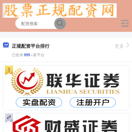
正规配资平台排行
更多
已收录
999
+家平台