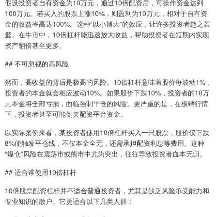
假设投资者自有资金为10万元，通过10倍配资后，可操作资金达到
100万元。若买入的股票上涨10%，则盈利为10万元，相对于自有资
金的收益率高达100%。这种“以小博大”的效应，让许多投资者趋之若
鹜。在牛市中，10倍杠杆能迅速放大收益，帮助投资者在短期内实现
资产翻倍甚至更多。
## 不可忽视的高风险
然而，高收益的背后是极高的风险。10倍杠杆意味着股价每波动1%，
投资者的本金就会相应波动10%。如果股价下跌10%，投资者的10万
元本金将全部亏损，面临强制平仓的风险。更严重的是，在极端行情
下，投资者甚至可能倒欠配资平台资金。
以实际案例来看，某投资者使用10倍杠杆买入一只股票，股价仅下跌
8%便触发平仓线，不仅本金全无，还需承担配资利息等费用。这种
“爆仓”风险在震荡市或熊市中尤为突出，往往导致投资者血本无归。
## 适合谁使用10倍杠杆
10倍股票配资杠杆并不适合普通投资者，尤其是缺乏风险承受能力和
专业知识的散户。它更适合以下几类人群：