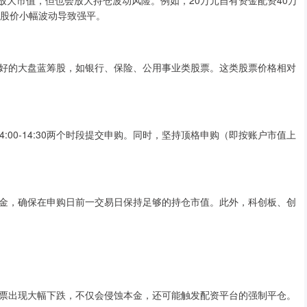
能放大市值，但也会放大持仓波动风险。例如，20万元自有资金配资40万
因股价小幅波动导致强平。
好的大盘蓝筹股，如银行、保险、公用事业类股票。这类股票价格相对
14:00-14:30两个时段提交申购。同时，坚持顶格申购（即按账户市值上
金，确保在申购日前一交易日保持足够的持仓市值。此外，科创板、创
票出现大幅下跌，不仅会侵蚀本金，还可能触发配资平台的强制平仓。