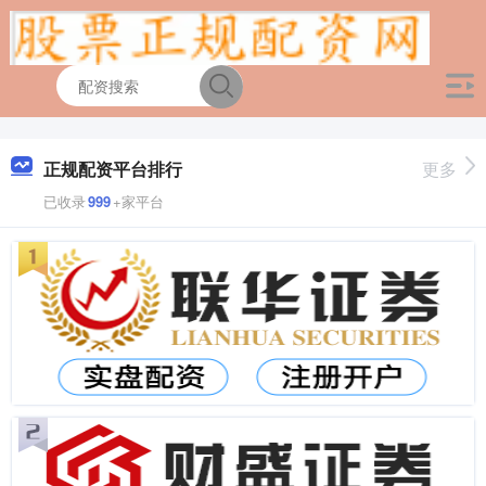
正规配资平台排行
更多
已收录
999
+家平台