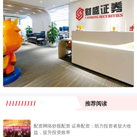
推荐阅读
配资网络炒股配资 证券配资：助力投资者放大收
益，提升投资效率