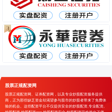
股票正规配资网
股票正规配资网、证券配资网，以及专业炒股配资服务提供
商，正为那些缺乏资金却渴望参与股市的炒股者带来了免费体
验的机会。这些配资平台不仅提供安全的炒股配资,专业配资,
炒股配资,炒股配资app,炒股配资安全,炒股配资宝也推出了便