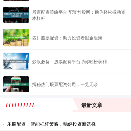
股票配资策略平台 配资炒股网：助你轻松撬动资
本杠杆
四川股票配资：助力投资者掘金股海
炒股必备：股票配资平台助你轻松获利
揭秘热门股票配资公司：一览无余
最新文章
乐股配资：智能杠杆策略，稳健投资新选择
·