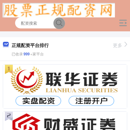
正规配资平台排行
更多
已收录
999
+家平台