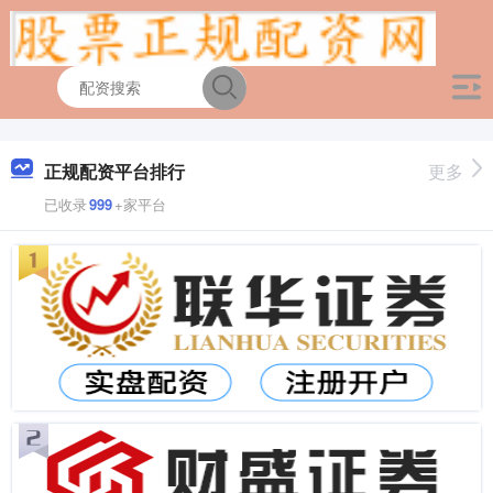
正规配资平台排行
更多
已收录
999
+家平台