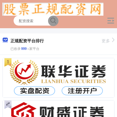
正规配资平台排行
更多
已收录
999
+家平台