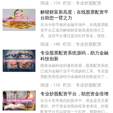
阅读：
174
栏目：
专业炒股配资
资金池，可为投....
解锁财富新高度：在线股票配资平
台助您一臂之力
在当今快节奏的金融市场中，在线股票配
资平台正成为解锁财富新高度的强大工
具。这些平台通过提供杠杆资金，使投资
者能够放大其投资潜力，从而获得更高的
阅读：
148
栏目：
专业炒股配资
回报。 在线股票配....
专业股票配资系统源码，助力金融
科技创新
随着金融科技的蓬勃发展，股票配资系统
已成为金融行业不可或缺的工具。专业股
票配资系统源码为金融科技创新提供了强
大的基础，助力企业打造高效、安全的配
阅读：
116
栏目：
专业炒股配资
资平台。 该源码....
专业炒股配资平台，助您资金倍增
在当今竞争激烈的股市中，资金是至关重
要的。对于资金有限的投资者来说，炒股
配资平台可以提供一个杠杆，帮助他们放