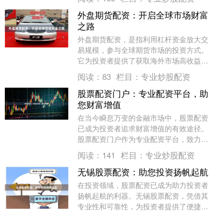
杆效应....
外盘期货配资：开启全球市场财富
之路
外盘期货配资，是指利用杠杆资金放大交
易规模，参与全球期货市场的投资方式。
它为投资者提供了获取海外市场高收益的
机会，同时降低了资金门槛。 **优势显著
阅读：
83
栏目：
专业炒股配资
** * *....
股票配资门户：专业配资平台，助
您财富增值
在当今瞬息万变的金融市场中，股票配资
已成为投资者追求财富增值的有效途径。
股票配资门户作为专业配资平台，致力于
为投资者提供安全、便捷、高效的配资服
阅读：
141
栏目：
专业炒股配资
务。 **安全保....
无锡股票配资：助您投资扬帆起航
在投资领域，股票配资已成为助力投资者
扬帆起航的利器。无锡股票配资，凭借其
专业性和可靠性，为投资者提供了便捷的
融资渠道。 无锡股票配资平台拥有丰富的