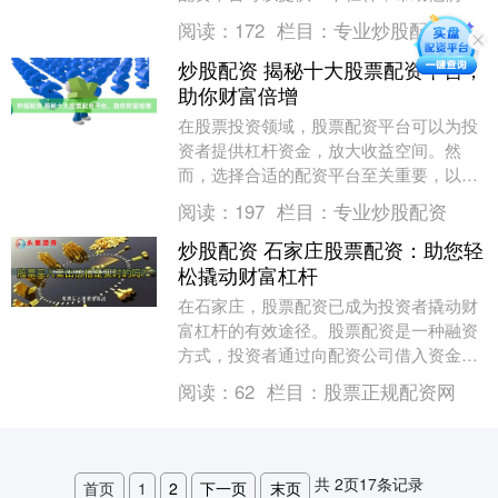
大收益。 专业炒股配资平台提供安全可靠
阅读：
172
栏目：
专业炒股配资
的配资服务，让....
炒股配资 揭秘十大股票配资平台，
助你财富倍增
在股票投资领域，股票配资平台可以为投
资者提供杠杆资金，放大收益空间。然
而，选择合适的配资平台至关重要，以确
保资金安全和交易顺畅。 经过深入调研，
阅读：
197
栏目：
专业炒股配资
我们为您揭秘十大....
炒股配资 石家庄股票配资：助您轻
松撬动财富杠杆
在石家庄，股票配资已成为投资者撬动财
富杠杆的有效途径。股票配资是一种融资
方式，投资者通过向配资公司借入资金，
放大自己的投资本金，从而提高投资收
阅读：
62
栏目：
股票正规配资网
益。 石家庄的股票....
共
2
页
17
条记录
首页
1
2
下一页
末页