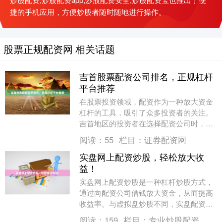
捷的手机应用，方便炒股者随时随地进行操作。
股票正规配资网 相关话题
吉首股票配资公司排名，正规杠杆
平台推荐
在股票投资领域，配资作为一种放大资金
杠杆的工具，吸引了众多投资者的关注。
吉首地区的投资者在选择配资公司时，往
往面临信息繁杂、真假难辨的困境。本文
阅读：
55
栏目：
证券配资网
旨在客观解析吉首....
实盘网上配资炒股，轻松放大收
益！
实盘网上配资炒股是一种杠杆炒股方式，
通过向配资公司借钱放大资金，从而提高
收益率。与虚拟盘炒股不同，实盘配资炒
股具有以下优势： * **放大收益：**通过杠
阅读：
159
栏目：
专业炒股配资