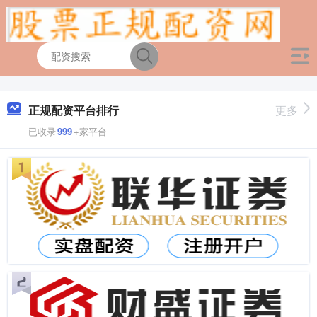
正规配资平台排行
更多
已收录
999
+家平台