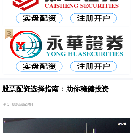
股票配资选择指南：助你稳健投资
平台：股票正规配资网