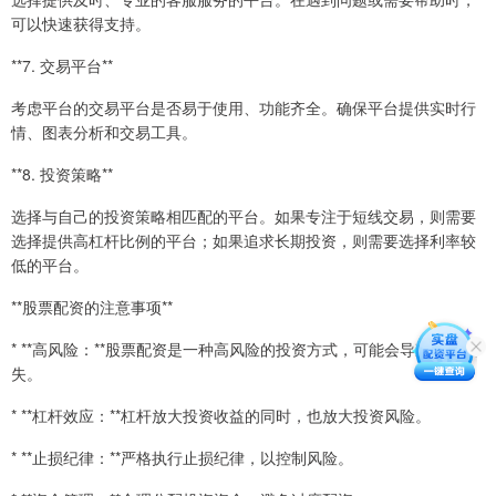
可以快速获得支持。
**7. 交易平台**
考虑平台的交易平台是否易于使用、功能齐全。确保平台提供实时行
情、图表分析和交易工具。
**8. 投资策略**
选择与自己的投资策略相匹配的平台。如果专注于短线交易，则需要
选择提供高杠杆比例的平台；如果追求长期投资，则需要选择利率较
低的平台。
**股票配资的注意事项**
* **高风险：**股票配资是一种高风险的投资方式，可能会导致本金损
失。
* **杠杆效应：**杠杆放大投资收益的同时，也放大投资风险。
* **止损纪律：**严格执行止损纪律，以控制风险。