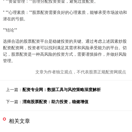
* **资金管理：**合理分配投资资金，避免过度配资。
* **心理素质：**股票配资需要良好的心理素质，能够承受市场波动和
潜在的亏损。
**结论**
选择合适的股票配资平台是稳健投资的关键。通过考虑上述因素炒股
配资配资网，投资者可以找到满足其需求和风险承受能力的平台。切
记，股票配资是一种高风险的投资方式，需要谨慎操作，并做好风险
管理。
文章为作者独立观点，不代表股票正规配资网观点
上一篇：
配资专业网：数据工具与风控策略深度解析
下一篇：
渭南股票配资：助力投资，稳健增值
相关文章