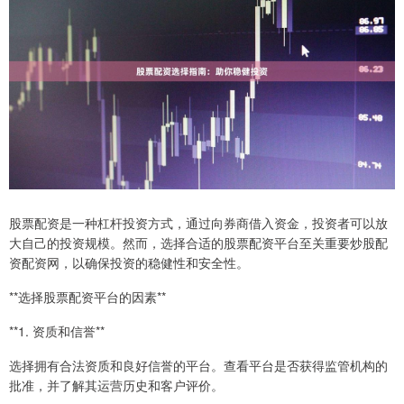
股票配资是一种杠杆投资方式，通过向券商借入资金，投资者可以放
大自己的投资规模。然而，选择合适的股票配资平台至关重要炒股配
资配资网，以确保投资的稳健性和安全性。
**选择股票配资平台的因素**
**1. 资质和信誉**
选择拥有合法资质和良好信誉的平台。查看平台是否获得监管机构的
批准，并了解其运营历史和客户评价。