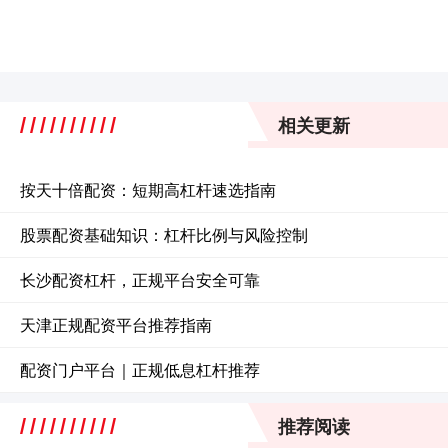
相关更新
按天十倍配资：短期高杠杆速选指南
股票配资基础知识：杠杆比例与风险控制
长沙配资杠杆，正规平台安全可靠
天津正规配资平台推荐指南
配资门户平台｜正规低息杠杆推荐
推荐阅读