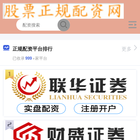
正规配资平台排行
更多
已收录
999
+家平台