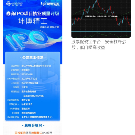
股票配资宝平台：安全杠杆炒
股，低门槛高收益