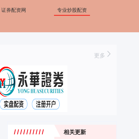
证券配资网
专业炒股配资
更多
相关更新