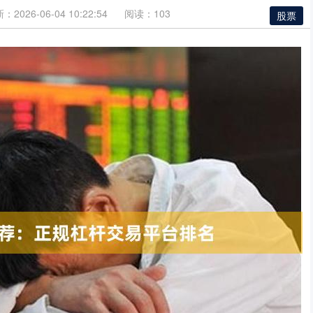
：2026-06-04 10:22:54
阅读：103
股票