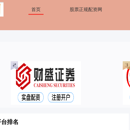
首页
股票正规配资网
平台排名