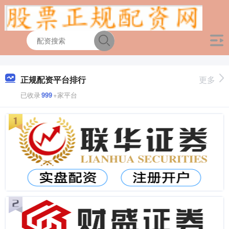
正规配资平台排行
更多
已收录
999
+家平台