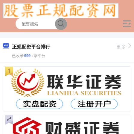
正规配资平台排行
更多
已收录
999
+家平台