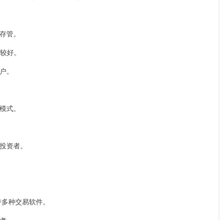
行存管。
价较好。
用户。
重模式。
的投资者。
支持多种交易软件。