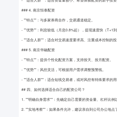
- **适合人群**：适合资金量较小、希望体验配资的新手投
### 4. 南京恒泰配资
- **特点**：与多家券商合作，交易通道稳定。
- **优势**：利息较低（月息0.8%起），提现速度快（T+1
- **适合人群**：适合对交易速度要求高、注重成本控制的
### 5. 南京华融配资
- **特点**：提供个性化配资方案，支持按天、按月配资。
- **优势**：风控灵活，可根据用户需求调整预警线。
- **适合人群**：适合短线交易者，或对风控有特殊要求的
## 四、如何选择适合自己的配资公司？
1. **明确自身需求**：先确定自己需要的资金量、杠杆
2. **实地考察**：如果条件允许，建议亲自到公司办公