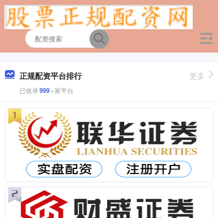
正规配资平台排行
更多
已收录
999
+家平台