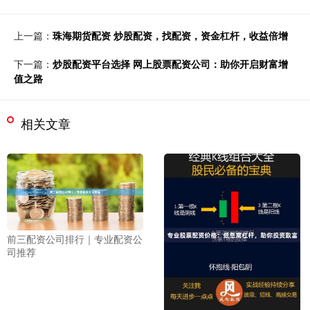
上一篇：
珠海期货配资 炒股配资，找配资，资金杠杆，收益倍增
下一篇：
炒股配资平台选择 网上股票配资公司：助你开启财富增
值之路
相关文章
前三配资公司排行｜专业配资公
司推荐