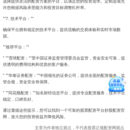
选择提供灵活的配资方案的平台，以满足您的投资需求。定制选项允
许您根据风险承受能力和投资目标调整杠杆率。
**7. 技术平台：**
确保平台拥有稳定的技术平台，提供流畅的交易体验和实时市场数
据。
**推荐平台：**
* **雪球配资：**受中国证券监督管理委员会监管，资金安全可靠，提
供透明的费用结构和优质的客户服务。
* **华泰证券配资：**中国领先的证券公司，提供全面的配资服务，监
管合规，资金安全有保障。
* **同花顺配资：**知名财经信息平台，提供专业配资服务，技术平台
稳定，口碑良好。
通过遵循这些提示，您可以找到一个可靠的股票配资平台炒股配资官
网，放大您的投资收益并降低风险。
文章为作者独立观点，不代表股票正规配资网观点