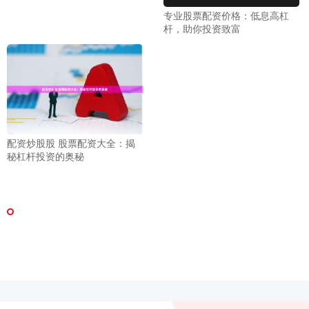
专业股票配资价格：低息高杠
杆，助你投资致富
配资炒股股 股票配资大全：揭
秘杠杆投资的奥秘