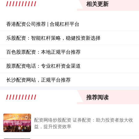
相关更新
香港配资公司推荐 | 合规杠杆平台
乐股配资：智能杠杆策略，稳健投资新选择
百色股票配资：本地正规平台推荐
股票配资电话：专业杠杆资金渠道
长沙配资网站，正规平台推荐
推荐阅读
配资网络炒股配资 证券配资：助力投资者放大收
益，提升投资效率