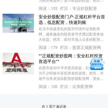
为投资者提供了放大收益的机会。然而，
随着市场的蓬勃发展，各类配资平台层出
阅读：
103
栏目：
专业炒股配资
不穷，其中不乏一....
安全炒股配资门户-正规杠杆平台首
选，低息配资，快速到账
在当今快速变化的股市环境中证券配资
网，越来越多的投资者寻求通过配资来放
大收益。然而，面对市场上众多的配资平
台，如何选择一个安全可靠、正规合法的
阅读：
179
栏目：
股票正规配资网
杠杆平台成为投资者....
**正规配资炒股网：安全杠杆投资
首选平台**
在股市波动中寻求更高收益，杠杆投资成
为不少经验丰富投资者的选择。然而，市
场平台鱼龙混杂配资炒股配资网，资金安
全与合规性成为首要考量。在此背景下，
阅读：
126
栏目：
证券配资网
一个正规、透明、....
共 1 页/7 条记录