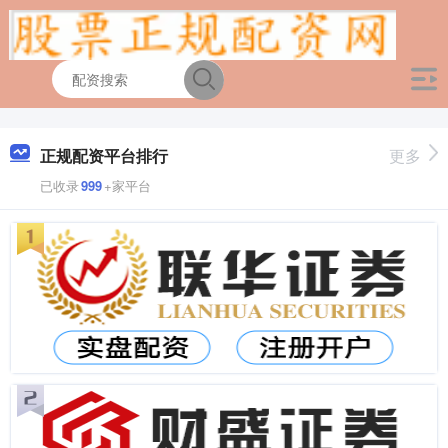
正规配资平台排行
更多
已收录
999
+家平台