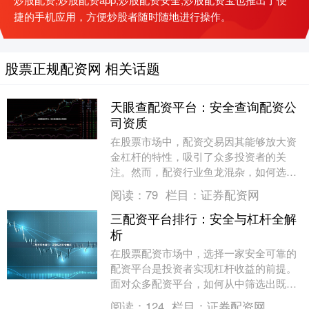
捷的手机应用，方便炒股者随时随地进行操作。
股票正规配资网 相关话题
天眼查配资平台：安全查询配资公
司资质
在股票市场中，配资交易因其能够放大资
金杠杆的特性，吸引了众多投资者的关
注。然而，配资行业鱼龙混杂，如何选择
一家正规、安全的配资公司炒股配资
阅读：
79
栏目：
证券配资网
app，成为投资者面临....
三配资平台排行：安全与杠杆全解
析
在股票配资市场中，选择一家安全可靠的
配资平台是投资者实现杠杆收益的前提。
面对众多配资平台，如何从中筛选出既合
规又具备灵活杠杆的产品？本文基于行业
阅读：
124
栏目：
证券配资网