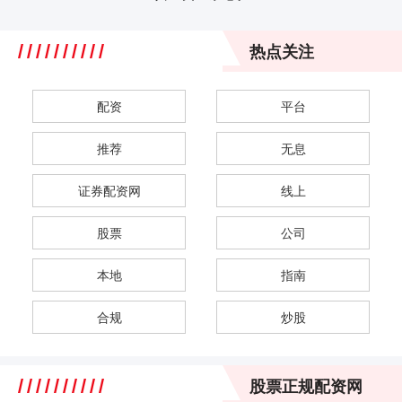
热点关注
配资
平台
推荐
无息
证券配资网
线上
股票
公司
本地
指南
合规
炒股
股票正规配资网